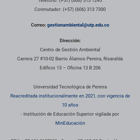
Teléfono: (+57) (606) 313 7245
Conmutador: (+57) (606) 313 7300
Correo:
gestionambiental@utp.edu.co
Dirección:
Centro de Gestión Ambiental
Carrera 27 #10-02 Barrio Álamos Pereira, Risaralda
Edificio 13 – Oficina 13 B 206
Información institucional
Universidad Tecnológica de Pereira
Reacreditada institucionalmente en 2021, con vigencia de
10 años
- Institución de Educación Superior vigilada por
MinEducación