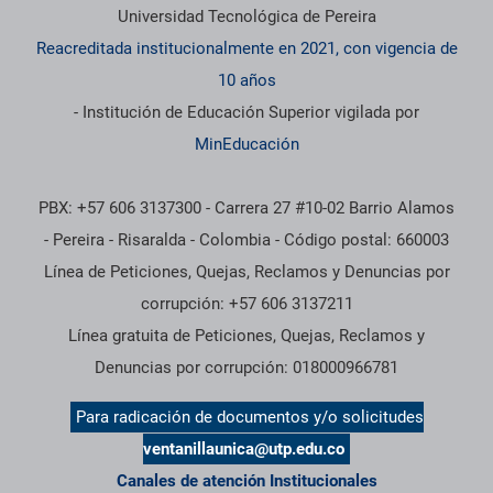
Información institucional
Universidad Tecnológica de Pereira
Reacreditada institucionalmente en 2021, con vigencia de
10 años
- Institución de Educación Superior vigilada por
MinEducación
PBX: +57 606 3137300 - Carrera 27 #10-02 Barrio Alamos
- Pereira - Risaralda - Colombia - Código postal: 660003
Línea de Peticiones, Quejas, Reclamos y Denuncias por
corrupción: +57 606 3137211
Línea gratuita de Peticiones, Quejas, Reclamos y
Denuncias por corrupción: 018000966781
Para radicación de documentos y/o solicitudes
ventanillaunica@utp.edu.co
Canales de atención Institucionales