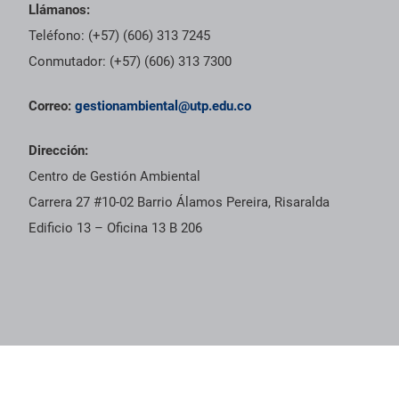
Llámanos:
Teléfono: (+57) (606) 313 7245
Conmutador: (+57) (606) 313 7300
Correo:
gestionambiental@utp.edu.co
Dirección:
Centro de Gestión Ambiental
Carrera 27 #10-02 Barrio Álamos Pereira, Risaralda
Edificio 13 – Oficina 13 B 206