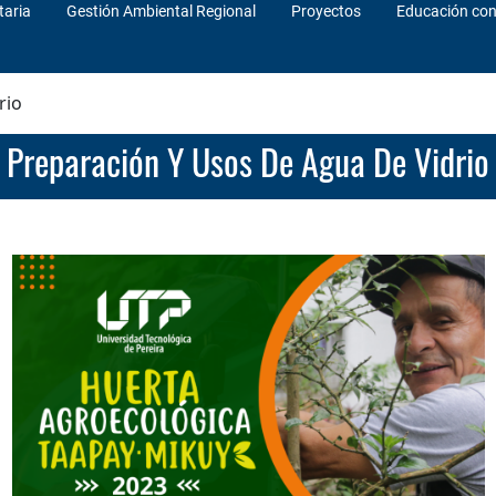
taria
Gestión Ambiental Regional
Proyectos
Educación co
rio
Preparación Y Usos De Agua De Vidrio