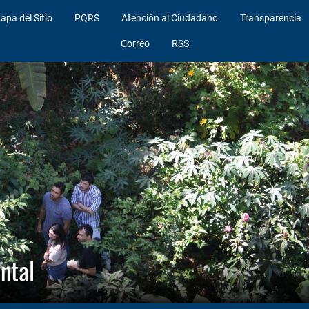
apa del Sitio
PQRS
Atención al Ciudadano
Transparencia
Correo
RSS
ntal